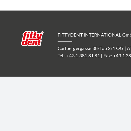
FITTYDENT INTERNATIONAL Gm
Carlbergergasse 38/Top 3/1 OG | 
Tel.:
+43 1 381 81 81
| Fax: +43 1 3