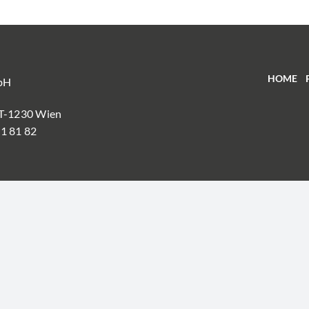
HOME
bH
AT-1230 Wien
81 81 82