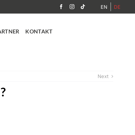
EN
DE
ARTNER
KONTAKT
Next
?