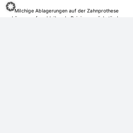
Milchige Ablagerungen auf der Zahnprothese
können auf verbleibende Reinigungsrückstände
hinweisen. Reinigen Sie Ihre Prothese daher
regelmäßig und sorgfältig – auch aus
hygienischen Gründen.
Minimale Rückstände auf Zahnprothese, Kiefer
oder Gaumen lassen sich zusätzlich mit etwas
Speiseöl und einem weichen Baumwolltuch
schonend entfernen.
Achtung
Fittydent Hafteinlagen nicht in Kombination mit