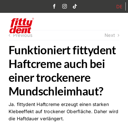
Zum
DE
Inhalt
springen
Toggl
Previous
Next
Navig
Funktioniert fittydent
Home
Haftcreme auch bei
Produkte
einer trockenere
Philosophie
Mundschleimhaut?
FAQ
Ja. fittydent Haftcreme erzeugt einen starken
Partner
Klebeeffekt auf trockener Oberfläche. Daher wird
die Haftdauer verlängert.
Kontakt